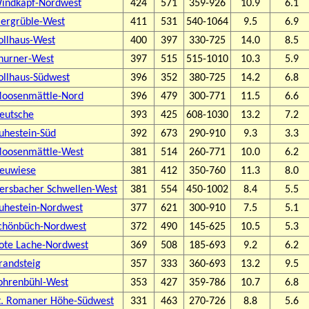
indkapf-Nordwest
424
571
359-926
10.9
6.1
iergrüble-West
411
531
540-1064
9.5
6.9
ollhaus-West
400
397
330-725
14.0
8.5
hurner-West
397
515
515-1010
10.3
5.9
ollhaus-Südwest
396
352
380-725
14.2
6.8
oosenmättle-Nord
396
479
300-771
11.5
6.6
eutsche
393
425
608-1030
13.2
7.2
uhestein-Süd
392
673
290-910
9.3
3.3
oosenmättle-West
381
514
260-771
10.0
6.2
euwiese
381
412
350-760
11.3
8.0
ersbacher Schwellen-West
381
554
450-1002
8.4
5.5
uhestein-Nordwest
377
621
300-910
7.5
5.1
chönbüch-Nordwest
372
490
145-625
10.5
5.3
ote Lache-Nordwest
369
508
185-693
9.2
6.2
randsteig
357
333
360-693
13.2
9.5
ohrenbühl-West
353
427
359-786
10.7
6.8
t. Romaner Höhe-Südwest
331
463
270-726
8.8
5.6