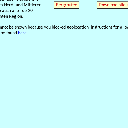
m Nord- und Mittleren
Bergrouten
D
 auch alle Top-20-
mten Region.
annot be shown because you blocked geolocation. Instructions for all
 be found
here
.