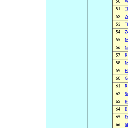
50
W
51
T
52
Z
53
T
54
Z
55
M
56
G
57
R
58
M
59
H
60
G
61
R
62
S
63
R
64
B
65
F
66
S