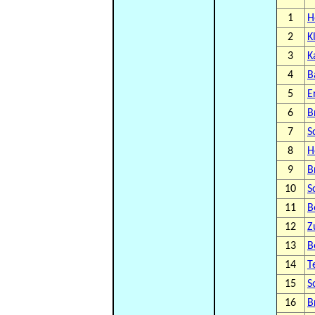
1
H
2
K
3
K
4
B
5
E
6
B
7
S
8
H
9
B
10
S
11
B
12
Z
13
B
14
T
15
S
16
B