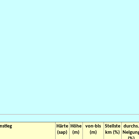
nstieg
Härte
Höhe
von-bis
Steilste
durchs
(sap)
(m)
(m)
km (%)
Neigun
(%)