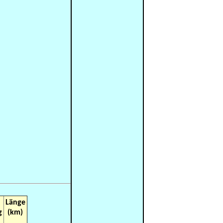
.
Länge
g
(km)