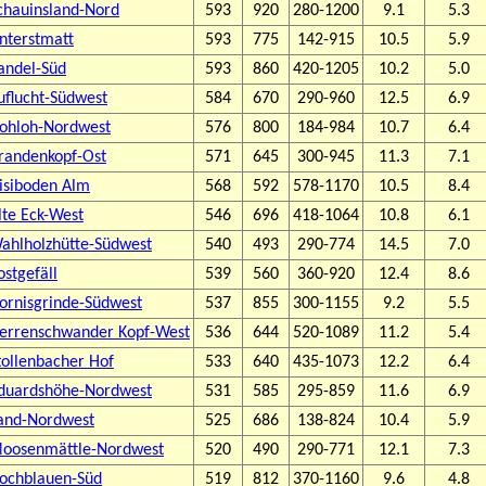
chauinsland-Nord
593
920
280-1200
9.1
5.3
nterstmatt
593
775
142-915
10.5
5.9
andel-Süd
593
860
420-1205
10.2
5.0
uflucht-Südwest
584
670
290-960
12.5
6.9
ohloh-Nordwest
576
800
184-984
10.7
6.4
randenkopf-Ost
571
645
300-945
11.3
7.1
isiboden Alm
568
592
578-1170
10.5
8.4
lte Eck-West
546
696
418-1064
10.8
6.1
ahlholzhütte-Südwest
540
493
290-774
14.5
7.0
ostgefäll
539
560
360-920
12.4
8.6
ornisgrinde-Südwest
537
855
300-1155
9.2
5.5
errenschwander Kopf-West
536
644
520-1089
11.2
5.4
tollenbacher Hof
533
640
435-1073
12.2
6.4
duardshöhe-Nordwest
531
585
295-859
11.6
6.9
and-Nordwest
525
686
138-824
10.4
5.9
oosenmättle-Nordwest
520
490
290-771
12.1
7.3
ochblauen-Süd
519
812
370-1160
9.6
4.8