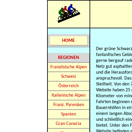
HOME
Der grüne Schwarz
fantastisches Gebi
REGIONEN
gerne bergauf rade
Netz gut asphaltier
Französische Alpen
und die Herausfor
Schweiz
anspruchsvoll. Das
Steilheit. Von den
Österreich
Website haben 25 e
Italienische Alpen
Kilometer von min
Fahrten beginnen 
Franz. Pyrenäen
Bauernhöfen in ein
einem langen Absc
Spanien
und schließlich ein
Gran Canaria
bietet. Unter den 
Website befinden s