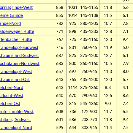
ornisgrinde-West
858
1031
145-1155
11.8
5.6
leine Grinde
855
1014
145-1138
11.5
6.1
andel-Nord
782
925
280-1205
10.7
7.8
aldenweger Hütte
771
898
435-1333
12.8
7.1
rlenbacher Hütte
767
725
435-1160
12.3
9.4
randenkopf-Südwest
716
831
260-945
11.9
5.0
chauinsland-Südwest
687
825
375-1200
12.7
6.1
ochblauen-Nordwest
683
800
360-1160
10.5
7.9
randenkopf-West
657
697
250-945
11.3
8.0
chauinsland-Ost
643
765
435-1200
12.0
6.7
elchen-Nord
643
1114
375-1360
8.3
4.1
uflucht-West
640
670
290-960
12.6
8.6
elchen-Ost
623
815
545-1360
9.0
7.4
eufelsmühle-West
608
736
172-900
11.7
6.5
ohlberg-Südwest
601
586
208-773
11.8
9.4
randenkopf-Nord
595
644
303-945
11.4
7.5