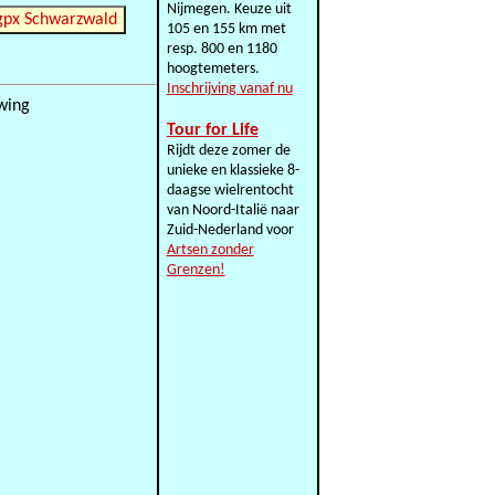
Nijmegen. Keuze uit
ownload alle gpx Schwarzwald
105 en 155 km met
resp. 800 en 1180
hoogtemeters.
Inschrijving vanaf nu
owing
Tour for Life
Rijdt deze zomer de
unieke en klassieke 8-
daagse wielrentocht
van Noord-Italië naar
Zuid-Nederland voor
Artsen zonder
Grenzen!