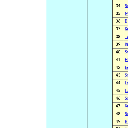
34
S
35
M
36
B
37
K
38
T
39
K
40
S
41
H
42
E
43
S
44
L
45
L
46
S
47
K
48
S
49
R