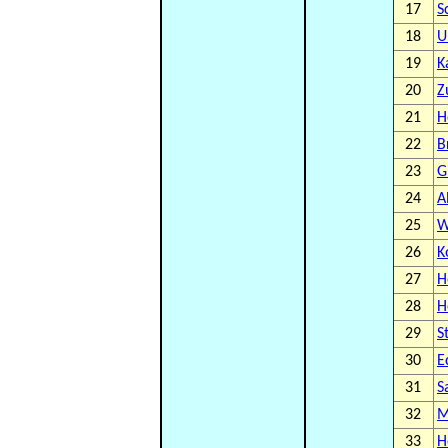
17
S
18
U
19
K
20
Z
21
H
22
B
23
G
24
A
25
W
26
K
27
H
28
H
29
S
30
E
31
S
32
M
33
H