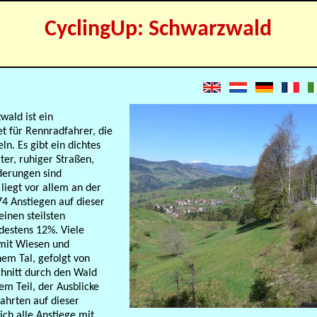
CyclingUp: Schwarzwald
wald ist ein
et für Rennradfahrer, die
ln. Es gibt ein dichtes
ter, ruhiger Straßen,
derungen sind
 liegt vor allem an der
 74 Anstiegen auf dieser
inen steilsten
destens 12%. Viele
mit Wiesen und
em Tal, gefolgt von
hnitt durch den Wald
em Teil, der Ausblicke
Fahrten auf dieser
ich alle Anstiege mit