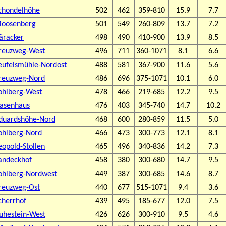
chondelhöhe
502
462
359-810
15.9
7.7
oosenberg
501
549
260-809
13.7
7.2
äracker
498
490
410-900
13.9
8.5
reuzweg-West
496
711
360-1071
8.1
6.6
eufelsmühle-Nordost
488
581
367-900
11.6
5.6
reuzweg-Nord
486
696
375-1071
10.1
6.0
ohlberg-West
478
466
219-685
12.2
9.5
asenhaus
476
403
345-740
14.7
10.2
duardshöhe-Nord
468
600
280-859
11.5
5.0
ohlberg-Nord
466
473
300-773
12.1
8.1
eopold-Stollen
465
496
340-836
14.2
7.3
andeckhof
458
380
300-680
14.7
9.5
ohlberg-Nordwest
449
387
300-685
14.6
8.7
reuzweg-Ost
440
677
515-1071
9.4
3.6
cherrhof
439
495
185-677
12.0
7.5
uhestein-West
426
626
300-910
9.5
4.6