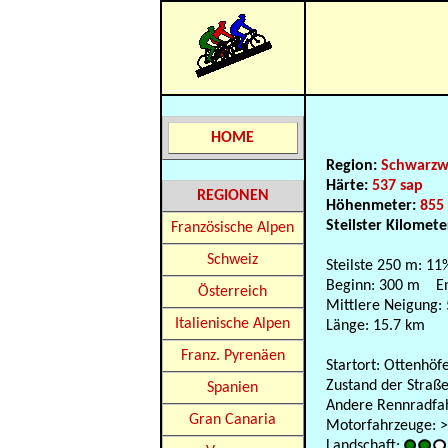
HOME
Region:
Schwarzw
Härte:
537 sap
REGIONEN
Höhenmeter:
855
Steilster Kilomete
Französische Alpen
Schweiz
Steilste 250 m: 11
Beginn: 300 m E
Österreich
Mittlere Neigung:
Italienische Alpen
Länge: 15.7 km
Franz. Pyrenäen
Startort: Ottenhöf
Zustand der Straße
Spanien
Andere Rennradfahr
Gran Canaria
Motorfahrzeuge: >1
Landschaft: