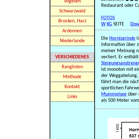
Vogesen
Restaurant oder C
Schwarzwald
FOTOS
Brocken, Harz
W
KG
SEITE
Dow
Ardennen
Die
Hornisgrinde
i
Niederlande
Information über z
meiner Meinung na
VERSCHIEDENES
verliert. Er enthä
Steigungsanstreng
Ranglisten
ist monoton mit e
der Weggabelung, 
Methode
fährt man die näch
Kontakt
sportlichen Fahrwe
Mummelsee
über 
Links
als 500 Meter vom 