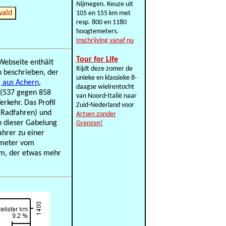
Nijmegen. Keuze uit
wald
105 en 155 km met
resp. 800 en 1180
hoogtemeters.
Inschrijving vanaf nu
Tour for Life
Webseite enthält
Rijdt deze zomer de
n beschrieben, der
unieke en klassieke 8-
g aus Achern
,
daagse wielrentocht
t (537 gegen 858
van Noord-Italië naar
erkehr. Das Profil
Zuid-Nederland voor
 Radfahren) und
Artsen zonder
n dieser Gabelung
Grenzen!
ahrer zu einer
lometer vom
urm, der etwas mehr