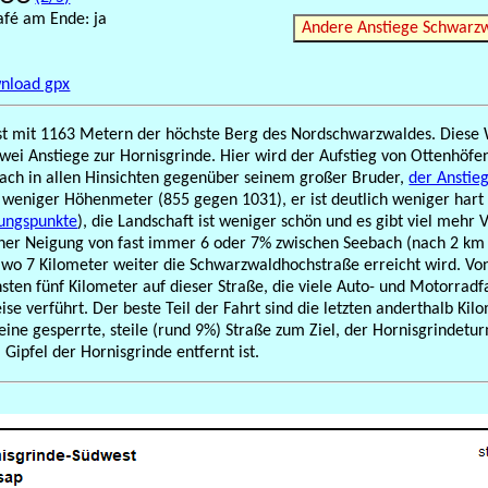
afé am Ende: ja
Andere Anstiege Schwarz
nload gpx
st mit 1163 Metern der höchste Berg des Nordschwarzwaldes. Diese 
wei Anstiege zur Hornisgrinde. Hier wird der Aufstieg von Ottenhöfe
ch in allen Hinsichten gegenüber seinem großer Bruder,
der Anstie
lt weniger Höhenmeter (855 gegen 1031), er ist deutlich weniger har
ungspunkte
), die Landschaft ist weniger schön und es gibt viel mehr V
iner Neigung von fast immer 6 oder 7% zwischen Seebach (nach 2 km
wo 7 Kilometer weiter die Schwarzwaldhochstraße erreicht wird. Vo
sten fünf Kilometer auf dieser Straße, die viele Auto- und Motorradf
ise verführt. Der beste Teil der Fahrt sind die letzten anderthalb Ki
eine gesperrte, steile (rund 9%) Straße zum Ziel, der Hornisgrindet
Gipfel der Hornisgrinde entfernt ist.