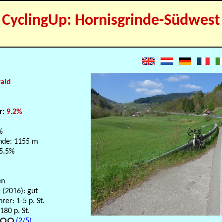
CyclingUp: Hornisgrinde-Südwest
ald
r:
9.2%
%
nde: 1155 m
 5.5%
en
 (2016): gut
er: 1-5 p. St.
80 p. St.
(2/5)