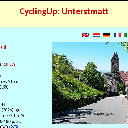
CyclingUp: Unterstmatt
ald
r:
10.5%
%
nde: 915 m
 5.9%
eier
 (2026): gut
er: 0-1 p. St.
-180 p. St.
(2/5)