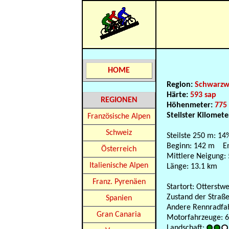
HOME
Region:
Schwarzw
Härte:
593 sap
REGIONEN
Höhenmeter:
775
Steilster Kilomete
Französische Alpen
Schweiz
Steilste 250 m: 14
Beginn: 142 m E
Österreich
Mittlere Neigung:
Italienische Alpen
Länge: 13.1 km
Franz. Pyrenäen
Startort: Otterstw
Zustand der Straße
Spanien
Andere Rennradfahr
Gran Canaria
Motorfahrzeuge: 60
Landschaft: