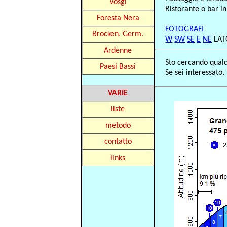
Vosgi
Ristorante o bar in
Foresta Nera
FOTOGRAFI
Brocken, Germ.
W
SW
SE
E
NE
LA
Ardenne
Sto cercando qualcu
Paesi Bassi
Se sei interessato
VARIE
liste
metodo
contatto
links