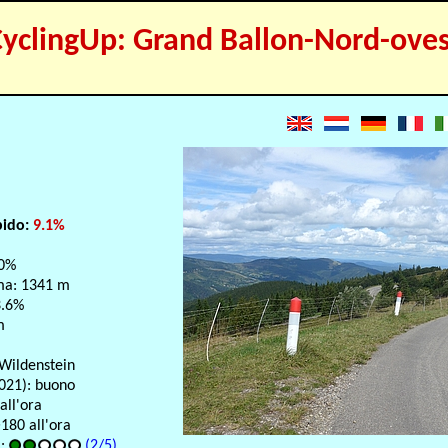
yclingUp: Grand Ballon-Nord-oves
pido:
9.1%
10%
ma: 1341 m
3.6%
m
Wildenstein
021): buono
 all'ora
>180 all'ora
a:
(2/5)