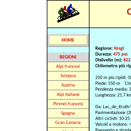
C
HOME
Regione:
Vosgi
Durezza:
475 pss
REGIONI
Dislivello (m):
822
Chilometro più ri
Alpi francesi
Svizzera
250 m più ripidi: 
Piede: 550 m Ci
Austria
Pendenza media: 
Alpi italiane
Lunghezza: 21.7 k
Pirenei francesi
Da: Lac_de_Kruth-
Pavimentazione (2
Spagna
Altri ciclisti: 10-25
Gran Canaria
Veicoli a motore: 
Paesaggio e strad