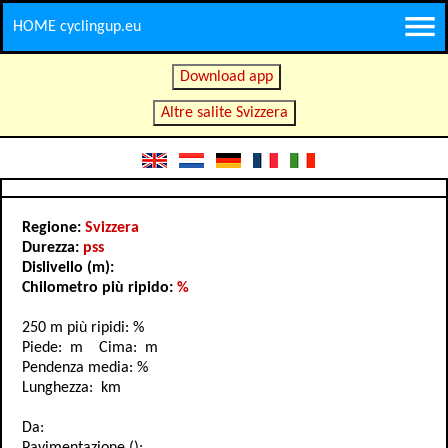
HOME cyclingup.eu
Download app
Altre salite Svizzera
Regione:
Svizzera
Durezza:
pss
Dislivello (m):
Chilometro più ripido:
%
250 m più ripidi: %
Piede: m Cima: m
Pendenza media: %
Lunghezza: km
Da: