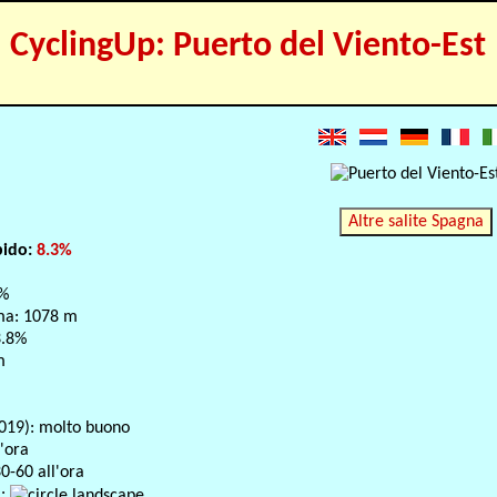
CyclingUp: Puerto del Viento-Est
Altre salite Spagna
pido:
8.3%
9%
ma: 1078 m
3.8%
m
019): molto buono
l'ora
0-60 all'ora
a: