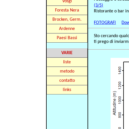
Vosgi
(3/5)
Foresta Nera
Ristorante o bar i
Brocken, Germ.
FOTOGRAFI
Dow
Ardenne
Sto cercando qualcu
Paesi Bassi
ti prego di inviar
VARIE
liste
metodo
contatto
links