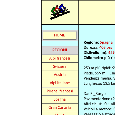
HOME
Regione:
Spagna
Durezza:
408 pss
REGIONI
Dislivello (m):
629
Chilometro più ri
Alpi francesi
Svizzera
250 m più ripidi: 
Piede: 559 m Ci
Austria
Pendenza media: 
Alpi italiane
Lunghezza: 13.5 k
Pirenei francesi
Da: El_Burgo
Pavimentazione (2
Spagna
Altri ciclisti: 0-1 al
Gran Canaria
Veicoli a motore: 3
Paesaggio e strad