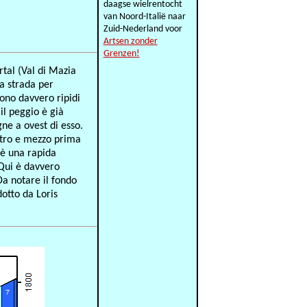
daagse wielrentocht
van Noord-Italië naar
Zuid-Nederland voor
Artsen zonder
Grenzen!
rtal (Val di Mazia
la strada per
sono davvero ripidi
il peggio è già
gne a ovest di esso.
metro e mezzo prima
C'è una rapida
. Qui è davvero
Da notare il fondo
dotto da Loris