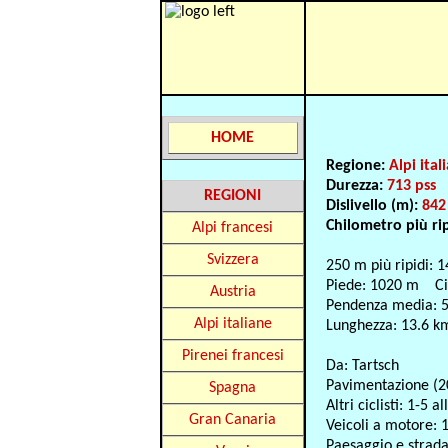
HOME
Regione:
Alpi ital
Durezza:
713 pss
REGIONI
Dislivello (m):
842
Chilometro più ri
Alpi francesi
Svizzera
250 m più ripidi: 
Piede: 1020 m C
Austria
Pendenza media: 
Alpi italiane
Lunghezza: 13.6 k
Pirenei francesi
Da: Tartsch
Pavimentazione (2
Spagna
Altri ciclisti: 1-5 al
Gran Canaria
Veicoli a motore: 1
Paesaggio e strad