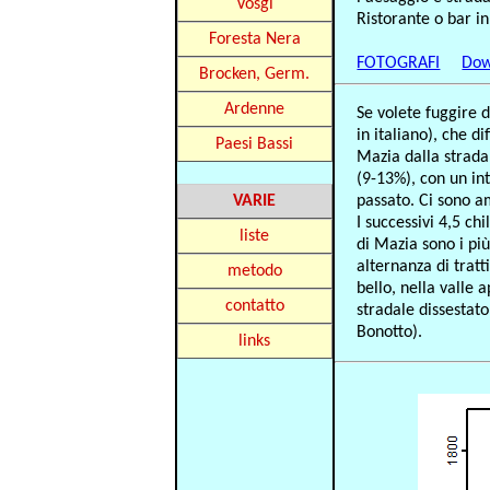
Vosgi
Ristorante o bar in
Foresta Nera
FOTOGRAFI
Dow
Brocken, Germ.
Ardenne
Se volete fuggire d
in italiano), che di
Paesi Bassi
Mazia dalla strada 
(9-13%), con un int
VARIE
passato. Ci sono am
I successivi 4,5 c
liste
di Mazia sono i più
alternanza di tratt
metodo
bello, nella valle
contatto
stradale dissestato
Bonotto).
links