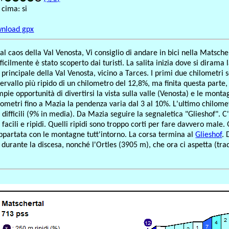
 cima: si
nload gpx
al caos della Val Venosta, Vi consiglio di andare in bici nella Matsche
fficilmente è stato scoperto dai turisti. La salita inizia dove si dirama 
principale della Val Venosta, vicino a Tarces. I primi due chilometri 
ervallo più ripido di un chilometro del 12,8%, ma finita questa parte, 
pie opportunità di divertirsi la vista sulla valle (Venosta) e le monta
hilometri fino a Mazia la pendenza varia dal 3 al 10%. L'ultimo chilo
 difficili (9% in media). Da Mazia seguire la segnaletica "Glieshof". 
i facili e ripidi. Quelli ripidi sono troppo corti per fare davvero male
 appartata con le montagne tutt'intorno. La corsa termina al
Glieshof
. 
 durante la discesa, nonché l'Ortles (3905 m), che ora ci aspetta (tra