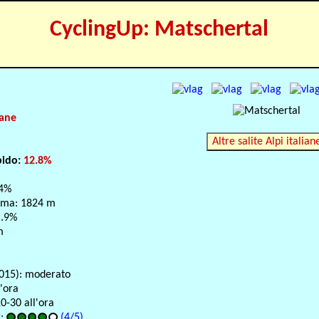
CyclingUp: Matschertal
iane
Altre salite Alpi italian
pido:
12.8%
14%
ima: 1824 m
5.9%
m
015): moderato
l'ora
0-30 all'ora
a:
(4/5)