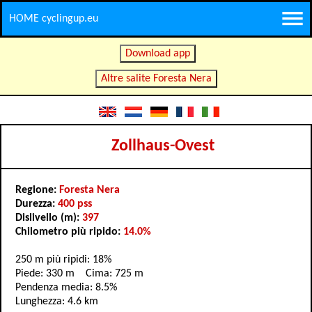
HOME cyclingup.eu
Download app
Altre salite Foresta Nera
Zollhaus-Ovest
Regione:
Foresta Nera
Durezza:
400 pss
Dislivello (m):
397
Chilometro più ripido:
14.0%
250 m più ripidi: 18%
Piede: 330 m Cima: 725 m
Pendenza media: 8.5%
Lunghezza: 4.6 km