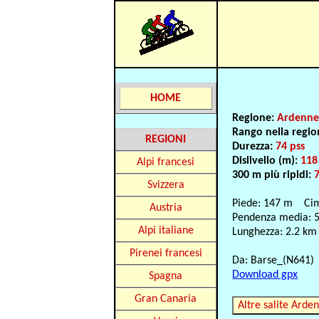
HOME
Regione:
Ardenn
Rango nella regi
REGIONI
Durezza:
74 pss
Dislivello (m):
118
Alpi francesi
300 m più ripidi:
Svizzera
Piede: 147 m Ci
Austria
Pendenza media: 
Alpi italiane
Lunghezza: 2.2 km
Pirenei francesi
Da: Barse_(N641)
Download gpx
Spagna
Gran Canaria
Altre salite Arde