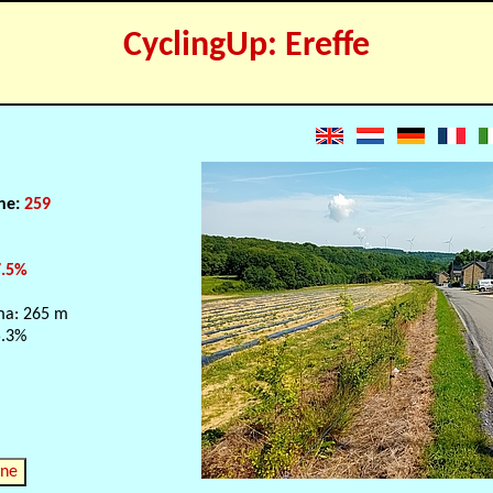
CyclingUp: Ereffe
e
one:
259
7.5%
ma: 265 m
5.3%
nne