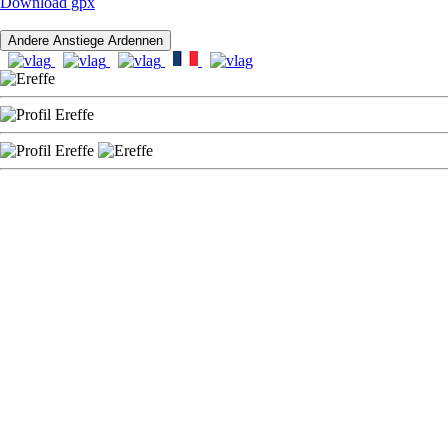
Download gpx
Andere Anstiege Ardennen