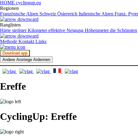
HOME cyclingup.eu
Regionen
Französische Alpen
Schweiz
Österreich
Italienische Alpen
Franz. Pyr
Ranglisten
Härte
steilster Kilometer
effektive Neigung
Höhenmeter
die Schönsten
Methode
Kontakt
Links
Download app
Andere Anstiege Ardennen
Ereffe
CyclingUp: Ereffe