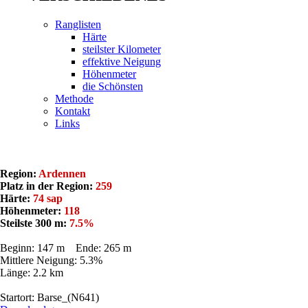
Ranglisten
Härte
steilster Kilometer
effektive Neigung
Höhenmeter
die Schönsten
Methode
Kontakt
Links
Region:
Ardennen
Platz in der Region:
259
Härte:
74 sap
Höhenmeter:
118
Steilste 300 m:
7.5%
Beginn: 147 m Ende: 265 m
Mittlere Neigung: 5.3%
Länge: 2.2 km
Startort: Barse_(N641)