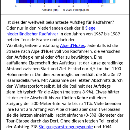
Ist dies der weltweit bekannteste Aufstieg für Radfahrer?
Oder nur in den Niederlanden dank der 8
Siege
niederländischer Radfahrer
in den Jahren von 1967 bis 1989
bei der Tour de France und dank der
Wohltätigkeitsveranstaltung
Alpe d'HuZes
. Jedenfalls ist die
Strasse nach Alpe d'Huez voll von Radfahrern, die versuchen
den Aufstieg einmal oder öfter zu bewältigen. Eine
auffallende Eigenschaft des Aufstiegs ist der kurze geradlinige
Abstand zwischen Start und Ziel. Es sind nur 4,5 km, bei 1100
Höhenmetern. Um dies zu ermöglichen enthält die Straße 22
Haarnadelkurven. Mit Ausnahme des letzten Abschnitts durch
den Wintersportort selbst, ist die Steilheit des Aufstiegs
ziemlich typisch für die Alpen (meistens 8-9%). Etwas härter
ist der erste Abschnitt bis zur fünften Kehre mit einer
Steigung der 500-Meter-Intervalle bis zu 11%. Viele beenden
ihre Fahrt am Anfang von Alpe d'Huez aber damit verpassen
sie die letzten eineinhalb, recht einfache (0-5%) Kilometer der
Tour-Etappe durch das Dorf. Ohne diesen letzten Teil ergibt
der Aufstieg 918
Steigungsanstrengungspunke
und 1044