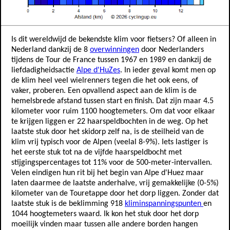
Is dit wereldwijd de bekendste klim voor fietsers? Of alleen in
Nederland dankzij de 8
overwinningen
door Nederlanders
tijdens de Tour de France tussen 1967 en 1989 en dankzij de
liefdadigheidsactie
Alpe d'HuZes
. In ieder geval komt men op
de klim heel veel wielrenners tegen die het ook eens, of
vaker, proberen. Een opvallend aspect aan de klim is de
hemelsbrede afstand tussen start en finish. Dat zijn maar 4.5
kilometer voor ruim 1100 hoogtemeters. Om dat voor elkaar
te krijgen liggen er 22 haarspeldbochten in de weg. Op het
laatste stuk door het skidorp zelf na, is de steilheid van de
klim vrij typisch voor de Alpen (veelal 8-9%). Iets lastiger is
het eerste stuk tot na de vijfde haarspeldbocht met
stijgingspercentages tot 11% voor de 500-meter-intervallen.
Velen eindigen hun rit bij het begin van Alpe d'Huez maar
laten daarmee de laatste anderhalve, vrij gemakkelijke (0-5%)
kilometer van de Touretappe door het dorp liggen. Zonder dat
laatste stuk is de beklimming 918
kliminspanningspunten
en
1044 hoogtemeters waard. Ik kon het stuk door het dorp
moeilijk vinden maar tussen alle andere borden hangen