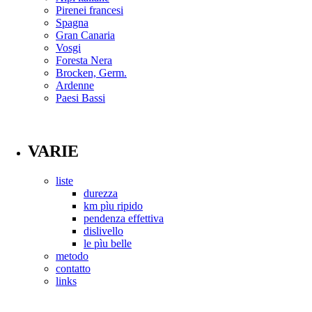
Pirenei francesi
Spagna
Gran Canaria
Vosgi
Foresta Nera
Brocken, Germ.
Ardenne
Paesi Bassi
VARIE
liste
durezza
km pìu ripido
pendenza effettiva
dislivello
le pìu belle
metodo
contatto
links