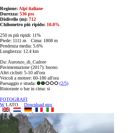
Regione:
Alpi italiane
Durezza:
536 pss
Dislivello (m):
712
Chilometro più ripido:
10.0%
250 m più ripidi: 11%
Piede: 1111 m Cima: 1808 m
Pendenza media: 5.6%
Lunghezza: 12.4 km
Da: Auronzo_di_Cadore
Pavimentazione (2017): buono
Altri ciclisti: 5-10 all'ora
Veicoli a motore: 60-180 all'ora
Paesaggio e strada:
(2/5)
Ristorante o bar in cima: si
FOTOGRAFI
W
LATO
Download gpx