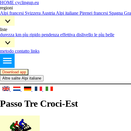
HOME cyclingup.eu
regioni
Alpi francesi
Svizzera
Austria
Alpi italiane
Pirenei francesi
Spagna
Gra
liste
durezza
km pìu ripido
pendenza effettiva
dislivello
le pìu belle
metodo
contatto
links
Download app
Altre salite Alpi italiane
Passo Tre Croci-Est