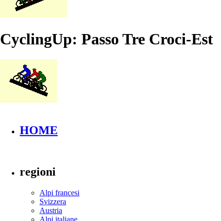
CyclingUp: Passo Tre Croci-Est
HOME
regioni
Alpi francesi
Svizzera
Austria
Alpi italiane