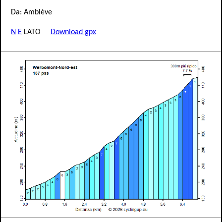
Da: Amblève
N
E
LATO
Download gpx