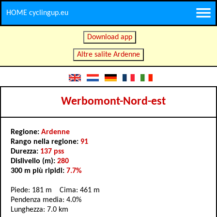
HOME cyclingup.eu
Download app
Altre salite Ardenne
Werbomont-Nord-est
Regione:
Ardenne
Rango nella regione:
91
Durezza:
137 pss
Dislivello (m):
280
300 m più ripidi:
7.7%
Piede: 181 m Cima: 461 m
Pendenza media: 4.0%
Lunghezza: 7.0 km