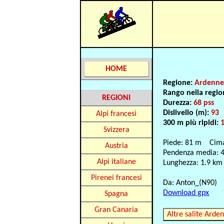
HOME
Regione:
Ardenn
Rango nella regi
REGIONI
Durezza:
68 pss
Dislivello (m):
93
Alpi francesi
300 m più ripidi:
Svizzera
Piede: 81 m Cim
Austria
Pendenza media: 
Alpi italiane
Lunghezza: 1.9 km
Pirenei francesi
Da: Anton_(N90)
Download gpx
Spagna
Gran Canaria
Altre salite Arde