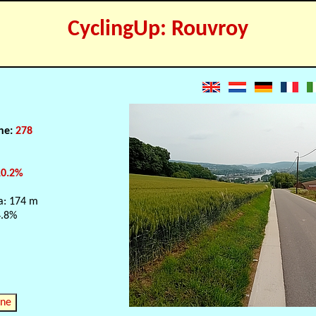
CyclingUp: Rouvroy
e
one:
278
10.2%
a: 174 m
4.8%
nne