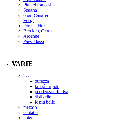
Pirenei francesi
Spagna
Gran Canaria
Vosgi
Foresta Nera
Brocken, Germ.
Ardenne
Paesi Bassi
VARIE
liste
durezza
km pìu ripido
pendenza effettiva
dislivello
le pìu belle
metodo
contatto
links