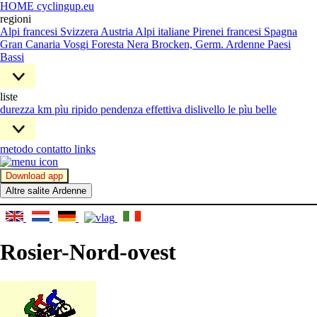
HOME cyclingup.eu
regioni
Alpi francesi
Svizzera
Austria
Alpi italiane
Pirenei francesi
Spagna
Gran Canaria
Vosgi
Foresta Nera
Brocken, Germ.
Ardenne
Paesi
Bassi
liste
durezza
km pìu ripido
pendenza effettiva
dislivello
le pìu belle
metodo
contatto
links
Download app
Altre salite Ardenne
Rosier-Nord-ovest