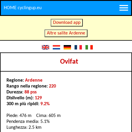
HOME cyclingup.eu
Download app
Altre salite Ardenne
Ovifat
Regione:
Ardenne
Rango nella regione:
220
Durezza:
88 pss
Dislivello (m):
129
300 m più ripidi:
9.2%
Piede: 476 m Cima: 605 m
Pendenza media: 5.1%
Lunghezza: 2.5 km