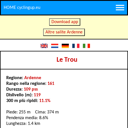
HOME cyclingup.eu
Download app
Altre salite Ardenne
Le Trou
Regione:
Ardenne
Rango nella regione:
161
Durezza:
109 pss
Dislivello (m):
119
300 m più ripidi:
11.1%
Piede: 255 m Cima: 374 m
Pendenza media: 8.6%
Lunghezza: 1.4 km