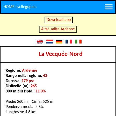
HOME cyclingup.eu
Download app
Altre salite Ardenne
La Vecquée-Nord
Regione:
Ardenne
Rango nella regione:
43
Durezza:
179 pss
Dislivello (m):
265
300 m più ripidi:
11.0%
Piede: 260 m Cima: 525 m
Pendenza media: 5.8%
Lunghezza: 4.6 km