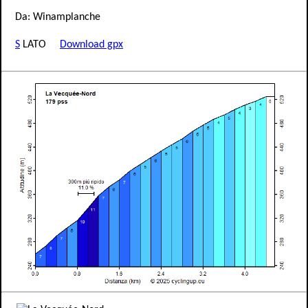
Da: Winamplanche
S
LATO
Download gpx