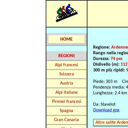
HOME
Regione:
Ardenn
Rango nella regi
REGIONI
Durezza:
74 pss
Dislivello (m):
112
Alpi francesi
300 m più ripidi:
Svizzera
Piede: 303 m Ci
Austria
Pendenza media: 
Alpi italiane
Lunghezza: 2.4 km
Pirenei francesi
Da: Stavelot
Download gpx
Spagna
Gran Canaria
Altre salite Arde