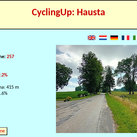
CyclingUp: Hausta
e
one:
257
9.2%
ma: 415 m
4.6%
nne