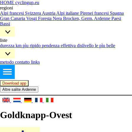
HOME cyclingup.eu
regioni
Alpi francesi
Svizzera
Austria
Alpi italiane
Pirenei francesi
Spagna
Gran Canaria
Vosgi
Foresta Nera
Brocken, Germ.
Ardenne
Paesi
Bassi
liste
durezza
km pìu ripido
pendenza effettiva
dislivello
le pìu belle
metodo
contatto
links
Download app
Altre salite Ardenne
Goldknapp-Ovest