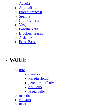
Austria
Alpi italiane
Pirenei francesi
Spagna
Gran Canaria
Vosgi
Foresta Nera
Brocken, Germ.
Ardenne
Paesi Bassi
VARIE
liste
durezza
km pìu ripido
pendenza effettiva
dislivello
le pìu belle
metodo
contatto
links