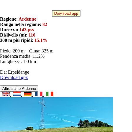
Download app
Regione:
Ardenne
Rango nella regione:
82
Durezza:
143 pss
Dislivello (m):
116
300 m più ripidi:
15.1%
Piede: 209 m Cima: 325 m
Pendenza media: 11.2%
Lunghezza: 1.0 km
Da: Erpeldange
Download gpx
Altre salite Ardenne