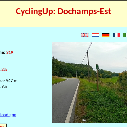
CyclingUp: Dochamps-Est
e
one:
319
6.2%
ma: 547 m
3.9%
load gpx