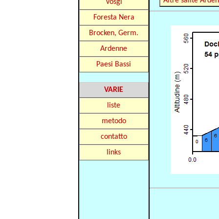
Altre salite Arde
Vosgi
Foresta Nera
Brocken, Germ.
Ardenne
Paesi Bassi
VARIE
liste
metodo
contatto
links