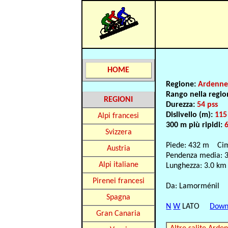
HOME
Regione:
Ardenn
Rango nella regi
REGIONI
Durezza:
54 pss
Dislivello (m):
115
Alpi francesi
300 m più ripidi:
Svizzera
Piede: 432 m Ci
Austria
Pendenza media: 
Alpi italiane
Lunghezza: 3.0 km
Pirenei francesi
Da: Lamorménil
Spagna
N
W
LATO
Down
Gran Canaria