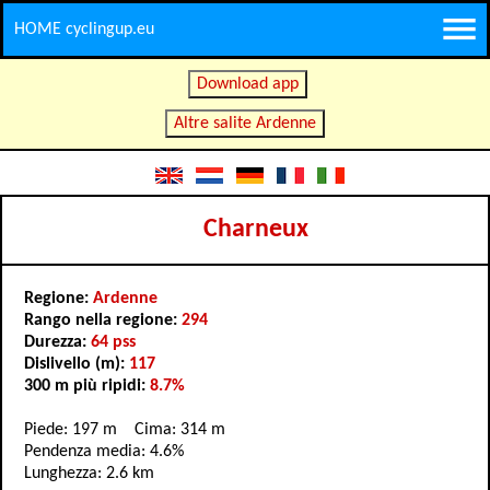
HOME cyclingup.eu
Download app
Altre salite Ardenne
Charneux
Regione:
Ardenne
Rango nella regione:
294
Durezza:
64 pss
Dislivello (m):
117
300 m più ripidi:
8.7%
Piede: 197 m Cima: 314 m
Pendenza media: 4.6%
Lunghezza: 2.6 km