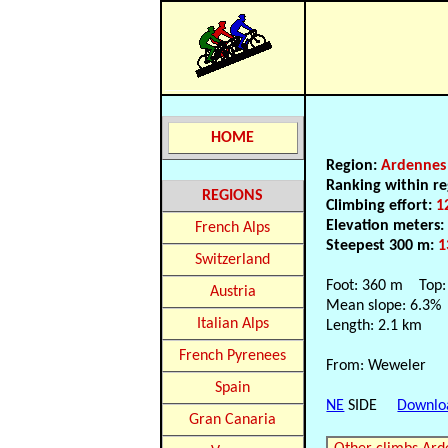
HOME
Region:
Ardennes
Ranking within re
REGIONS
Climbing effort:
1
Elevation meters
French Alps
Steepest 300 m:
1
Switzerland
Foot: 360 m Top:
Austria
Mean slope: 6.3%
Italian Alps
Length: 2.1 km
French Pyrenees
From: Weweler
Spain
NE
SIDE
Downlo
Gran Canaria