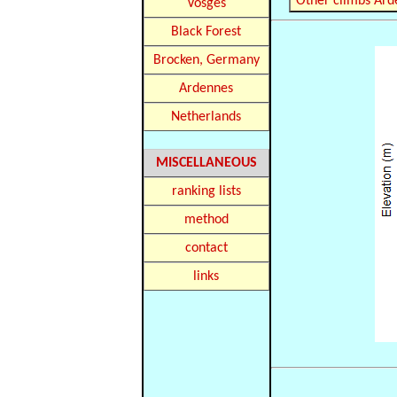
Other climbs Ard
Vosges
Black Forest
Brocken, Germany
Ardennes
Netherlands
MISCELLANEOUS
ranking lists
method
contact
links