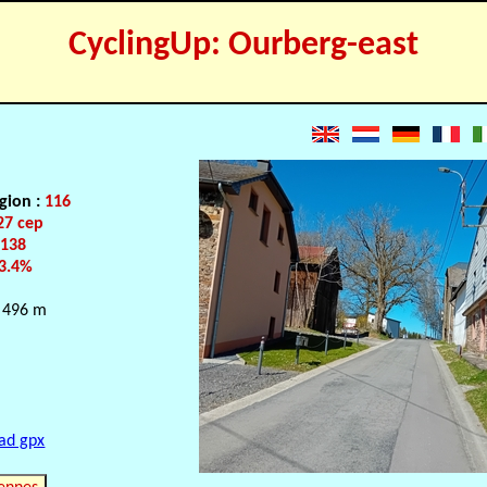
CyclingUp: Ourberg-east
gion :
116
27 cep
:
138
3.4%
 496 m
ad gpx