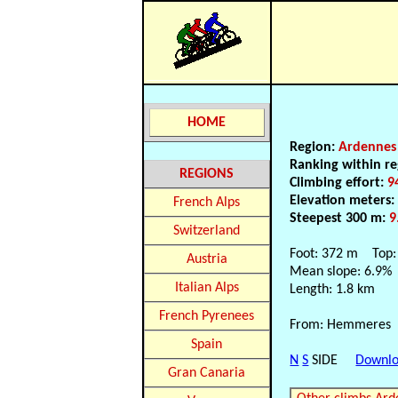
HOME
Region:
Ardennes
Ranking within re
REGIONS
Climbing effort:
9
Elevation meters
French Alps
Steepest 300 m:
9
Switzerland
Foot: 372 m Top:
Austria
Mean slope: 6.9%
Italian Alps
Length: 1.8 km
French Pyrenees
From: Hemmeres
Spain
N
S
SIDE
Downlo
Gran Canaria