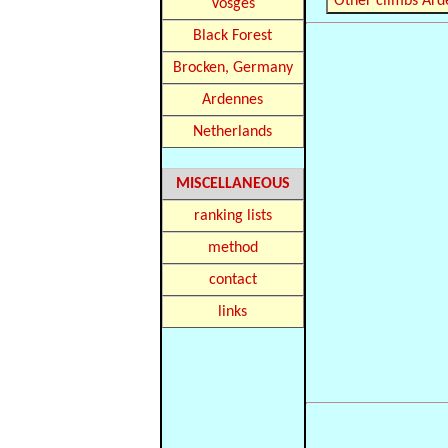
Other climbs Ard
Vosges
Black Forest
Brocken, Germany
Ardennes
Netherlands
MISCELLANEOUS
ranking lists
method
contact
links