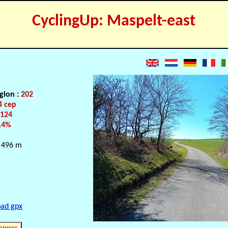
CyclingUp: Maspelt-east
gion :
202
4 cep
:
124
.4%
 496 m
ad gpx