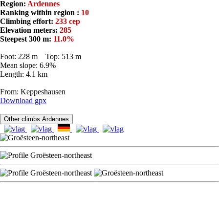
Region:
Ardennes
Ranking within region :
10
Climbing effort:
233 cep
Elevation meters:
285
Steepest 300 m:
11.0%
Foot: 228 m Top: 513 m
Mean slope: 6.9%
Length: 4.1 km
From: Keppeshausen
Download gpx
Other climbs Ardennes