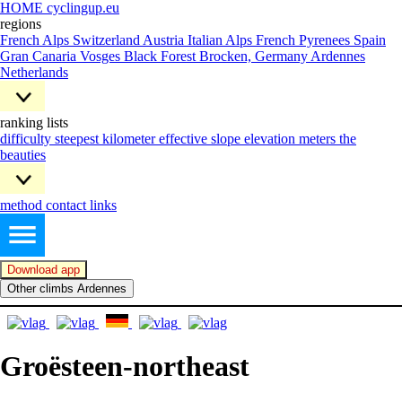
HOME cyclingup.eu
regions
French Alps
Switzerland
Austria
Italian Alps
French Pyrenees
Spain
Gran Canaria
Vosges
Black Forest
Brocken, Germany
Ardennes
Netherlands
ranking lists
difficulty
steepest kilometer
effective slope
elevation meters
the
beauties
method
contact
links
Download app
Other climbs Ardennes
Groësteen-northeast