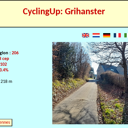
CyclingUp: Grihanster
gion :
206
3 cep
:
102
3.4%
 218 m
ennes