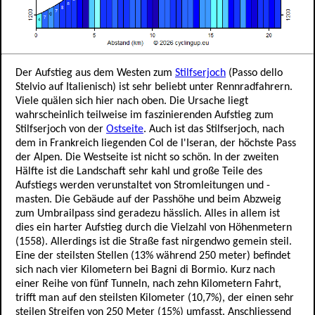
Der Aufstieg aus dem Westen zum
Stilfserjoch
(Passo dello
Stelvio auf Italienisch) ist sehr beliebt unter Rennradfahrern.
Viele quälen sich hier nach oben. Die Ursache liegt
wahrscheinlich teilweise im faszinierenden Aufstieg zum
Stilfserjoch von der
Ostseite
. Auch ist das Stilfserjoch, nach
dem in Frankreich liegenden Col de l'Iseran, der höchste Pass
der Alpen. Die Westseite ist nicht so schön. In der zweiten
Hälfte ist die Landschaft sehr kahl und große Teile des
Aufstiegs werden verunstaltet von Stromleitungen und -
masten. Die Gebäude auf der Passhöhe und beim Abzweig
zum Umbrailpass sind geradezu hässlich. Alles in allem ist
dies ein harter Aufstieg durch die Vielzahl von Höhenmetern
(1558). Allerdings ist die Straße fast nirgendwo gemein steil.
Eine der steilsten Stellen (13% während 250 meter) befindet
sich nach vier Kilometern bei Bagni di Bormio. Kurz nach
einer Reihe von fünf Tunneln, nach zehn Kilometern Fahrt,
trifft man auf den steilsten Kilometer (10,7%), der einen sehr
steilen Streifen von 250 Meter (15%) umfasst. Anschliessend