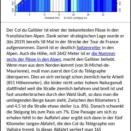
Der Col du Galibier ist einer der bekanntesten Pässe in den
französischen Alpen. Dank seiner strategischen Lage wurde er
(bis 2019) bereits 58 Mal in der Strecke der Tour de France
aufgenommen. Damit ist er deutlich
Spitzenreiter
in den
Alpen. Auch die Höhe, mit 2642 Meter ist er
die Nummer
sechs der Pässe in den Alpen
, macht den Galibier beliebt.
Wenn man aus dem Norden kommt (von St-Michel-de-
Maurienne), muß man zuerst den Col du Télégraphe
überqueren. Dies an sich verlangt schon ziemlich harte Arbeit
(851 Höhenmeter), die leider nicht unter hohem Naturgenuß
stattfindet weil die Straße ziemlich befahren und breit ist und
fast ununterbrochen durch den Wald läuft, so dass man die
umliegenden Berge kaum sieht. Zwischen den Kilometern 1
und 4,5 ist die Straße etwas steiler (ca. 8%). Danach schwankt
die Steigung bis zum Pass um 7%. Eine Passage um sich zu
erholen fehlt in der Auffahrt aber ergibt sich dann in der fünf
Kilometer langen Abfahrt, die den Col du Télégraphe von
Valloire trennt. In dieser Abfahrt verliert man 165