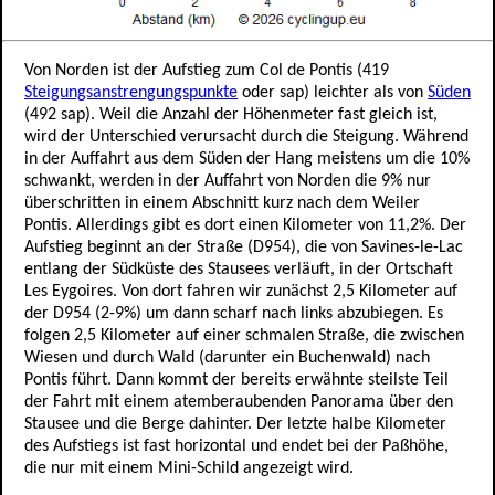
Von Norden ist der Aufstieg zum Col de Pontis (419
Steigungsanstrengungspunkte
oder sap) leichter als von
Süden
(492 sap). Weil die Anzahl der Höhenmeter fast gleich ist,
wird der Unterschied verursacht durch die Steigung. Während
in der Auffahrt aus dem Süden der Hang meistens um die 10%
schwankt, werden in der Auffahrt von Norden die 9% nur
überschritten in einem Abschnitt kurz nach dem Weiler
Pontis. Allerdings gibt es dort einen Kilometer von 11,2%. Der
Aufstieg beginnt an der Straße (D954), die von Savines-le-Lac
entlang der Südküste des Stausees verläuft, in der Ortschaft
Les Eygoires. Von dort fahren wir zunächst 2,5 Kilometer auf
der D954 (2-9%) um dann scharf nach links abzubiegen. Es
folgen 2,5 Kilometer auf einer schmalen Straße, die zwischen
Wiesen und durch Wald (darunter ein Buchenwald) nach
Pontis führt. Dann kommt der bereits erwähnte steilste Teil
der Fahrt mit einem atemberaubenden Panorama über den
Stausee und die Berge dahinter. Der letzte halbe Kilometer
des Aufstiegs ist fast horizontal und endet bei der Paßhöhe,
die nur mit einem Mini-Schild angezeigt wird.