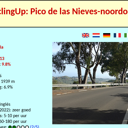
clingUp: Pico de las Nieves-noordo
ia
13
:
9.8%
%
 1939 m
g: 6.9%
Inglés
2022): zeer goed
s: 5-10 per uur
60-180 per uur
weg:
(2/5)