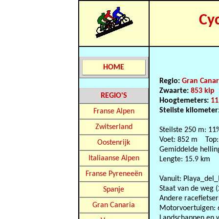
Cy
HOME
Regio:
Gran Canar
Zwaarte:
853 kip
REGIO'S
Hoogtemeters:
11
Steilste kilometer
Franse Alpen
Zwitserland
Steilste 250 m: 11
Voet: 852 m Top:
Oostenrijk
Gemiddelde hellin
Italiaanse Alpen
Lengte: 15.9 km
Franse Pyreneeën
Vanuit: Playa_del_
Staat van de weg (
Spanje
Andere racefietser
Gran Canaria
Motorvoertuigen: 
Landschappen en 