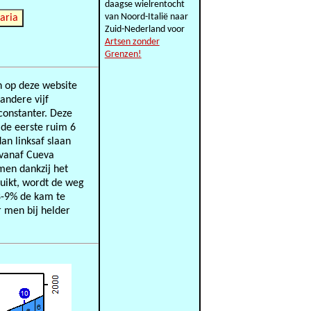
daagse wielrentocht
van Noord-Italië naar
aria
Zuid-Nederland voor
Artsen zonder
Grenzen!
n op deze website
andere vijf
constanter. Deze
n de eerste ruim 6
an linksaf slaan
 vanaf Cueva
 men dankzij het
uikt, wordt de weg
8-9% de kam te
r men bij helder