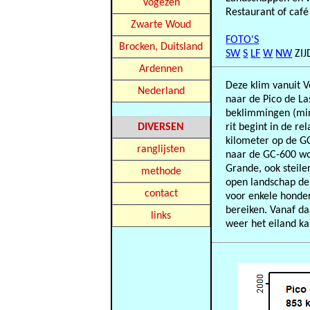
Vogezen
Restaurant of café 
Zwarte Woud
FOTO'S
Brocken, Duitsland
SW
S
LF
W
NW
ZI
Ardennen
Deze klim vanuit 
Nederland
naar de Pico de La
beklimmingen (min
DIVERSEN
rit begint in de re
kilometer op de GC
ranglijsten
naar de GC-600 wo
Grande, ook steile
methode
open landschap de
contact
voor enkele honde
bereiken. Vanaf da
links
weer het eiland ka