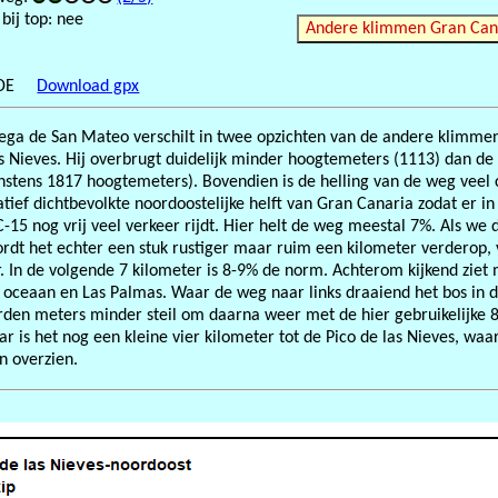
bij top: nee
Andere klimmen Gran Can
JDE
Download gpx
Vega de San Mateo verschilt in twee opzichten van de andere klimme
s Nieves. Hij overbrugt duidelijk minder hoogtemeters (1113) dan de 
stens 1817 hoogtemeters). Bovendien is de helling van de weg veel 
latief dichtbevolkte noordoostelijke helft van Gran Canaria zodat er i
-15 nog vrij veel verkeer rijdt. Hier helt de weg meestal 7%. Als we d
rdt het echter een stuk rustiger maar ruim een kilometer verderop,
r. In de volgende 7 kilometer is 8-9% de norm. Achterom kijkend ziet
 oceaan en Las Palmas. Waar de weg naar links draaiend het bos in d
rden meters minder steil om daarna weer met de hier gebruikelijke 
ar is het nog een kleine vier kilometer tot de Pico de las Nieves, waa
n overzien.