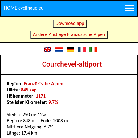
HOME cyclingup.eu
Download app
Andere Anstiege Französische Alpen
Courchevel-altiport
Region:
Französische Alpen
Härte:
845 sap
Höhenmeter:
1171
Steilster Kilometer:
9.7%
Steilste 250 m: 12%
Beginn: 848 m Ende: 2008 m
Mittlere Neigung: 6.7%
Länge: 17.4 km