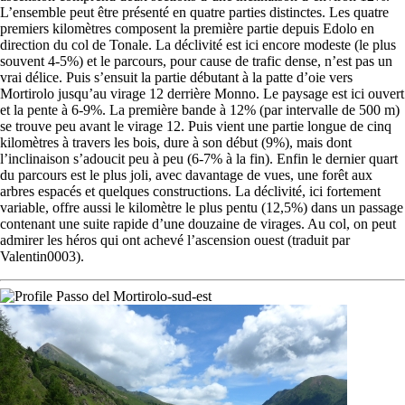
L’ensemble peut être présenté en quatre parties distinctes. Les quatre
premiers kilomètres composent la première partie depuis Edolo en
direction du col de Tonale. La déclivité est ici encore modeste (le plus
souvent 4-5%) et le parcours, pour cause de trafic dense, n’est pas un
vrai délice. Puis s’ensuit la partie débutant à la patte d’oie vers
Mortirolo jusqu’au virage 12 derrière Monno. Le paysage est ici ouvert
et la pente à 6-9%. La première bande à 12% (par intervalle de 500 m)
se trouve peu avant le virage 12. Puis vient une partie longue de cinq
kilomètres à travers les bois, dure à son début (9%), mais dont
l’inclinaison s’adoucit peu à peu (6-7% à la fin). Enfin le dernier quart
du parcours est le plus joli, avec davantage de vues, une forêt aux
arbres espacés et quelques constructions. La déclivité, ici fortement
variable, offre aussi le kilomètre le plus pentu (12,5%) dans un passage
contenant une suite rapide d’une douzaine de virages. Au col, on peut
admirer les héros qui ont achevé l’ascension ouest (traduit par
Valentin0003).