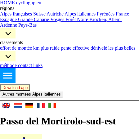
HOME cyclingup.eu
régions
Alpes françaises
Suisse
Autriche
Alpes italiennes
Pyrénées France
Espagne
Grande Canarie
Vosges
Forêt Noire
Brocken, Allem.
Ardenne
Pays-Bas
classements
effort de montée
km plus raide
pente effective
dénivelé
les plus belles
méthode
contact
links
Download app
Autres montées Alpes italiennes
Passo del Mortirolo-sud-est