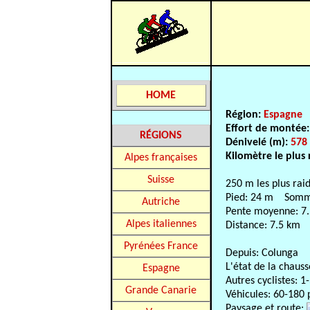
HOME
Région:
Espagne
Effort de montée
RÉGIONS
Dénivelé (m):
578
Kilomètre le plus 
Alpes françaises
Suisse
250 m les plus rai
Pied: 24 m Somm
Autriche
Pente moyenne: 7
Alpes italiennes
Distance: 7.5 km
Pyrénées France
Depuis: Colunga
L'état de la chaus
Espagne
Autres cyclistes: 1
Grande Canarie
Véhicules: 60-180 
Paysage et route: