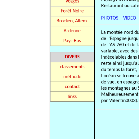
Vosges
Restaurant ou caf
Forêt Noire
PHOTOS
VIDEO
Brocken, Allem.
Ardenne
La montée nord du 
de l'Espagne jusqu
Pays-Bas
de l'AS-260 et de l
variable, avec des
DIVERS
indécelables dans 
reste ainsi jusqu'a
classements
du temps la forêt, 
l'océan se trouve à
méthode
de vue, en espagno
contact
les montagnes au Su
Malheureusement la
links
par Valentin0003).