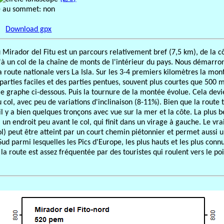
é au sommet: non
Download gpx
Mirador del Fitu est un parcours relativement bref (7,5 km), de la c
'à un col de la chaîne de monts de l'intérieur du pays. Nous démarron
a route nationale vers La Isla. Sur les 3-4 premiers kilomètres la mon
 parties faciles et des parties pentues, souvent plus courtes que 500 
le graphe ci-dessous. Puis la tournure de la montée évolue. Cela devi
u col, avec peu de variations d'inclinaison (8-11%). Bien que la route 
il y a bien quelques tronçons avec vue sur la mer et la côte. La plus b
 un endroit peu avant le col, qui finit dans un virage à gauche. Le vr
l) peut être atteint par un court chemin piétonnier et permet aussi u
d parmi lesquelles les Pics d'Europe, les plus hauts et les plus connu
 route est assez fréquentée par des touristes qui roulent vers le poi