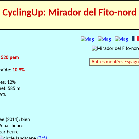
CyclingUp: Mirador del Fito-nord
:
520 pem
Autres montées Espagn
raide:
10.9%
des: 12%
et: 585 m
.5%
sée (2014): bien
-5 par heure
par heure
(2/5)