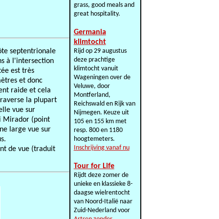
grass, good meals and
great hospitality.
Germania
klimtocht
ôte septentrionale
Rijd op 29 augustus
deze prachtige
s à l'intersection
klimtocht vanuit
tée est très
Wageningen over de
mètres et donc
Veluwe, door
ent raide et cela
Montferland,
traverse la plupart
Reichswald en Rijk van
elle vue sur
Nijmegen. Keuze uit
ai Mirador (point
105 en 155 km met
ne large vue sur
resp. 800 en 1180
s.
hoogtemeters.
Inschrijving vanaf nu
nt de vue (traduit
Tour for Life
Rijdt deze zomer de
unieke en klassieke 8-
daagse wielrentocht
van Noord-Italië naar
Zuid-Nederland voor