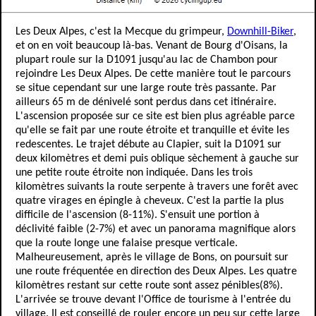
Les Deux Alpes, c'est la Mecque du grimpeur,
Downhill-Biker
,
et on en voit beaucoup là-bas. Venant de Bourg d'Oisans, la
plupart roule sur la D1091 jusqu'au lac de Chambon pour
rejoindre Les Deux Alpes. De cette manière tout le parcours
se situe cependant sur une large route très passante. Par
ailleurs 65 m de dénivelé sont perdus dans cet itinéraire.
L'ascension proposée sur ce site est bien plus agréable parce
qu'elle se fait par une route étroite et tranquille et évite les
redescentes. Le trajet débute au Clapier, suit la D1091 sur
deux kilomètres et demi puis oblique sèchement à gauche sur
une petite route étroite non indiquée. Dans les trois
kilomètres suivants la route serpente à travers une forêt avec
quatre virages en épingle à cheveux. C'est la partie la plus
difficile de l'ascension (8-11%). S'ensuit une portion à
déclivité faible (2-7%) et avec un panorama magnifique alors
que la route longe une falaise presque verticale.
Malheureusement, après le village de Bons, on poursuit sur
une route fréquentée en direction des Deux Alpes. Les quatre
kilomètres restant sur cette route sont assez pénibles(8%).
L'arrivée se trouve devant l'Office de tourisme à l'entrée du
village. Il est conseillé de rouler encore un peu sur cette large