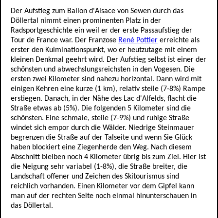
Der Aufstieg zum Ballon d'Alsace von Sewen durch das
Döllertal nimmt einen prominenten Platz in der
Radsportgeschichte ein weil er der erste Passaufstieg der
Tour de France war. Der Franzose
René Pottier
erreichte als
erster den Kulminationspunkt, wo er heutzutage mit einem
kleinen Denkmal geehrt wird. Der Aufstieg selbst ist einer der
schönsten und abwechslungsreichsten in den Vogesen. Die
ersten zwei Kilometer sind nahezu horizontal. Dann wird mit
einigen Kehren eine kurze (1 km), relativ steile (7-8%) Rampe
erstiegen. Danach, in der Nähe des Lac d'Alfelds, flacht die
Straße etwas ab (5%). Die folgenden 5 Kilometer sind die
schönsten. Eine schmale, steile (7-9%) und ruhige Straße
windet sich empor durch die Wälder. Niedrige Steinmauer
begrenzen die Straße auf der Talseite und wenn Sie Glück
haben blockiert eine Ziegenherde den Weg. Nach diesem
Abschnitt bleiben noch 4 Kilometer übrig bis zum Ziel. Hier ist
die Neigung sehr variabel (1-8%), die Straße breiter, die
Landschaft offener und Zeichen des Skitourismus sind
reichlich vorhanden. Einen Kilometer vor dem Gipfel kann
man auf der rechten Seite noch einmal hinunterschauen in
das Döllertal.