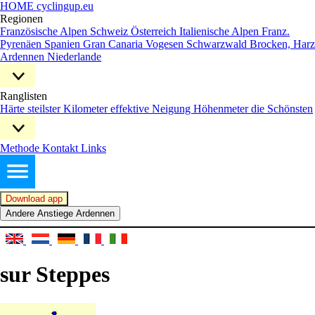
HOME cyclingup.eu
Regionen
Französische Alpen
Schweiz
Österreich
Italienische Alpen
Franz.
Pyrenäen
Spanien
Gran Canaria
Vogesen
Schwarzwald
Brocken, Harz
Ardennen
Niederlande
Ranglisten
Härte
steilster Kilometer
effektive Neigung
Höhenmeter
die Schönsten
Methode
Kontakt
Links
Download app
Andere Anstiege Ardennen
sur Steppes