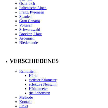
Österreich
Italienische Alpen
Franz. Pyrenäen
Spanien
Gran Canaria
Vogesen
Schwarzwald
Brocken, Harz
Ardennen
Niederlande
VERSCHIEDENES
Ranglisten
Härte
steilster Kilometer
effektive Neigung
Höhenmeter
die Schönsten
Methode
Kontakt
Links