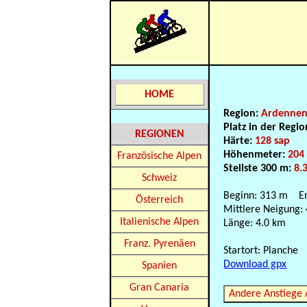
HOME
Region:
Ardenne
Platz in der Regi
REGIONEN
Härte:
128 sap
Höhenmeter:
204
Französische Alpen
Steilste 300 m:
8.
Schweiz
Beginn: 313 m E
Österreich
Mittlere Neigung:
Italienische Alpen
Länge: 4.0 km
Franz. Pyrenäen
Startort: Planche
Download gpx
Spanien
Gran Canaria
Andere Anstiege