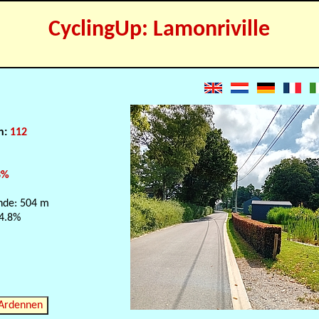
CyclingUp: Lamonriville
n
on:
112
3%
nde: 504 m
 4.8%
 Ardennen