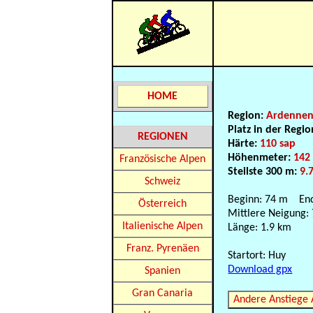
HOME
Region:
Ardenne
Platz in der Regi
REGIONEN
Härte:
110 sap
Höhenmeter:
142
Französische Alpen
Steilste 300 m:
9.
Schweiz
Beginn: 74 m En
Österreich
Mittlere Neigung:
Italienische Alpen
Länge: 1.9 km
Franz. Pyrenäen
Startort: Huy
Download gpx
Spanien
Gran Canaria
Andere Anstiege