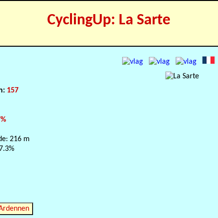
CyclingUp: La Sarte
n
on:
157
7%
de: 216 m
 7.3%
 Ardennen