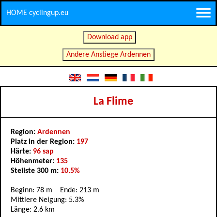
HOME cyclingup.eu
Download app
Andere Anstiege Ardennen
La Flime
Region:
Ardennen
Platz in der Region:
197
Härte:
96 sap
Höhenmeter:
135
Steilste 300 m:
10.5%
Beginn: 78 m Ende: 213 m
Mittlere Neigung: 5.3%
Länge: 2.6 km