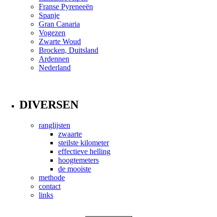
Franse Pyreneeën
Spanje
Gran Canaria
Vogezen
Zwarte Woud
Brocken, Duitsland
Ardennen
Nederland
DIVERSEN
ranglijsten
zwaarte
steilste kilometer
effectieve helling
hoogtemeters
de mooiste
methode
contact
links