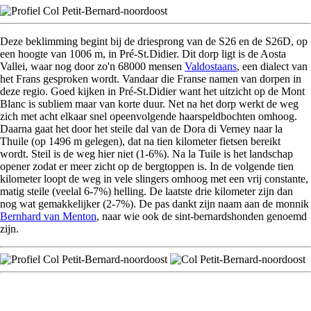
Deze beklimming begint bij de driesprong van de S26 en de S26D, op
een hoogte van 1006 m, in Pré-St.Didier. Dit dorp ligt is de Aosta
Vallei, waar nog door zo'n 68000 mensen
Valdostaans
, een dialect van
het Frans gesproken wordt. Vandaar die Franse namen van dorpen in
deze regio. Goed kijken in Pré-St.Didier want het uitzicht op de Mont
Blanc is subliem maar van korte duur. Net na het dorp werkt de weg
zich met acht elkaar snel opeenvolgende haarspeldbochten omhoog.
Daarna gaat het door het steile dal van de Dora di Verney naar la
Thuile (op 1496 m gelegen), dat na tien kilometer fietsen bereikt
wordt. Steil is de weg hier niet (1-6%). Na la Tuile is het landschap
opener zodat er meer zicht op de bergtoppen is. In de volgende tien
kilometer loopt de weg in vele slingers omhoog met een vrij constante,
matig steile (veelal 6-7%) helling. De laatste drie kilometer zijn dan
nog wat gemakkelijker (2-7%). De pas dankt zijn naam aan de monnik
Bernhard van Menton
, naar wie ook de sint-bernardshonden genoemd
zijn.