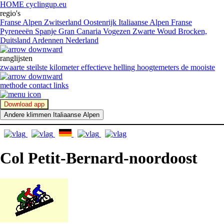
HOME cyclingup.eu
regio's
Franse Alpen
Zwitserland
Oostenrijk
Italiaanse Alpen
Franse
Pyreneeën
Spanje
Gran Canaria
Vogezen
Zwarte Woud
Brocken,
Duitsland
Ardennen
Nederland
ranglijsten
zwaarte
steilste kilometer
effectieve helling
hoogtemeters
de mooiste
methode
contact
links
Download app
Andere klimmen Italiaanse Alpen
Col Petit-Bernard-noordoost