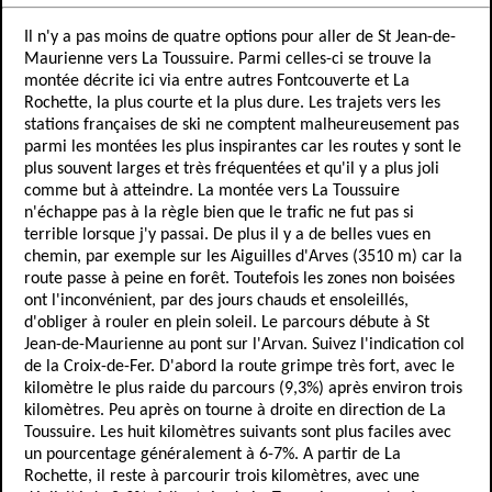
Il n'y a pas moins de quatre options pour aller de St Jean-de-
Maurienne vers La Toussuire. Parmi celles-ci se trouve la
montée décrite ici via entre autres Fontcouverte et La
Rochette, la plus courte et la plus dure. Les trajets vers les
stations françaises de ski ne comptent malheureusement pas
parmi les montées les plus inspirantes car les routes y sont le
plus souvent larges et très fréquentées et qu'il y a plus joli
comme but à atteindre. La montée vers La Toussuire
n'échappe pas à la règle bien que le trafic ne fut pas si
terrible lorsque j'y passai. De plus il y a de belles vues en
chemin, par exemple sur les Aiguilles d'Arves (3510 m) car la
route passe à peine en forêt. Toutefois les zones non boisées
ont l'inconvénient, par des jours chauds et ensoleillés,
d'obliger à rouler en plein soleil. Le parcours débute à St
Jean-de-Maurienne au pont sur l'Arvan. Suivez l'indication col
de la Croix-de-Fer. D'abord la route grimpe très fort, avec le
kilomètre le plus raide du parcours (9,3%) après environ trois
kilomètres. Peu après on tourne à droite en direction de La
Toussuire. Les huit kilomètres suivants sont plus faciles avec
un pourcentage généralement à 6-7%. A partir de La
Rochette, il reste à parcourir trois kilomètres, avec une