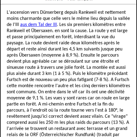
L'ascension vers Dünserberg depuis Rankweil est nettement
moins charmante que celle vers le même lieu depuis la vallée
de l'Ill
aus dem Tal der Ill
. Les six premiers kilomètres entre
Rankweil et Übersaxen. en sont la cause. La route y est large
et passe principalement en forêt, interdisant la vue du
paysage. La route devient raide deux kilomètres après le
départ et reste ainsi durant les 4,5 km suivants jusque peu
après Übersaxen (moyenne à 8,9 %). Ensuite le parcours
devient plus agréable car se déroulant sur une étroite et
sinueuse route à travers une jolie forêt. La montée est aussi
plus aisée durant 3 km (1 à 5 %). Puis le kilomètre précédant
Furtsch est de nouveau un peu plus fatigant (7-8 %). A Furtsch
cette montée rencontre l'autre et les cinq derniers kilomètres
sont communs. On entre dans le vif car ils ont une déclivité
moyenne de 9,1 %. Les vues y sont rares car on roule en large
partie en forêt. A mi-chemin entre Furtsch et la fin du
parcours, à l'endroit où la route tourne vers l'est à 180°, le
revêtement jusqu'ici correct devient assez vilain. Ce "virage"
comprend aussi les 250 m les plus raids du parcours (13 %). A
l'arrivée se trouvent un restaurant avec terrasse et un grand
relais de la ORF (Österreichischer Rundfunk) (traduit par