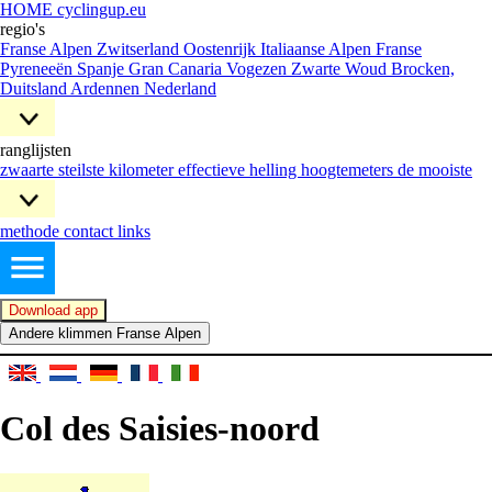
HOME cyclingup.eu
regio's
Franse Alpen
Zwitserland
Oostenrijk
Italiaanse Alpen
Franse
Pyreneeën
Spanje
Gran Canaria
Vogezen
Zwarte Woud
Brocken,
Duitsland
Ardennen
Nederland
ranglijsten
zwaarte
steilste kilometer
effectieve helling
hoogtemeters
de mooiste
methode
contact
links
Download app
Andere klimmen Franse Alpen
Col des Saisies-noord