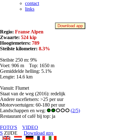
contact
links
Download app
Regio:
Franse Alpen
Zwaarte:
524 kip
Hoogtemeters:
789
Steilste kilometer:
8.3%
Steilste 250 m: 9%
Voet: 906 m Top: 1650 m
Gemiddelde helling: 5.1%
Lengte: 14.6 km
Vanuit: Flumet
Staat van de weg (2016): redelijk
Andere racefietsers: >25 per uur
Motorvoertuigen: 60-180 per uur
Landschappen en weg:
(2/5)
Restaurant of café bij top: ja
FOTO'S
VIDEO
S
ZIJDE
Download gpx