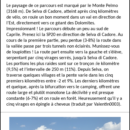
Le paysage de ce parcours est marqué par le Monte Pelmo
(3168 m). De Selva di Cadore, atteint après cinq kilomètres
de vélo, on roule un bon moment dans un val en direction de
l’Est, directement vers ce géant des Dolomites.
Impressionnant ! Le parcours débute un peu au sud de
Caprile. Prenez ici la SP20 en direction de Selva di Cadore. Au
cours de la première partie, peu pentue (3-8%) la route dans
la vallée passe par trois tunnels non éclairés. Munissez-vous
de loupiottes ! La route part ensuite vers la gauche et s’élève,
serpentant par cinq virages serrés, jusqu’à Selva di Cadore.
Les portions les plus raides sont sur ce tronçon :le kilomètre
(9,5%) et l’intervalle de 250 m (11%). Depuis Selva, on
traverse quelques villages et la pente varie dans les cinq
premiers kilomètres entre -2 et 9%. Les derniers kilomètres
et quelque, après la bifurcation vers le camping, offrent une
route large et plutôt monotone La déclivité y est presque
constante (6-7%) et on roule en forêt. Heureusement qu’il y a
cinq virages en épingle à cheveux (traduit par Valentin0003).