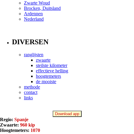
Zwarte Woud
Brocken, Duitsland
Ardennen
Nederland
DIVERSEN
ranglijsten
zwaarte
steilste kilometer
effectieve helling
hoogtemeters
de mooiste
methode
contact
links
Download app
Regio:
Spanje
Zwaarte:
960 kip
Hoogtemeters:
1070