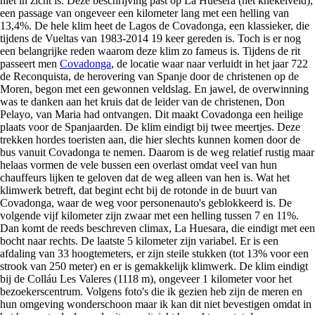
niet in zicht is. Deze beschrijving past op La Huesera (het knekelveld),
een passage van ongeveer een kilometer lang met een helling van
13,4%. De hele klim heet de Lagos de Covadonga, een klassieker, die
tijdens de Vueltas van 1983-2014 19 keer gereden is. Toch is er nog
een belangrijke reden waarom deze klim zo fameus is. Tijdens de rit
passeert men
Covadonga
, de locatie waar naar verluidt in het jaar 722
de Reconquista, de herovering van Spanje door de christenen op de
Moren, begon met een gewonnen veldslag. En jawel, de overwinning
was te danken aan het kruis dat de leider van de christenen, Don
Pelayo, van Maria had ontvangen. Dit maakt Covadonga een heilige
plaats voor de Spanjaarden. De klim eindigt bij twee meertjes. Deze
trekken hordes toeristen aan, die hier slechts kunnen komen door de
bus vanuit Covadonga te nemen. Daarom is de weg relatief rustig maar
helaas vormen de vele bussen een overlast omdat veel van hun
chauffeurs lijken te geloven dat de weg alleen van hen is. Wat het
klimwerk betreft, dat begint echt bij de rotonde in de buurt van
Covadonga, waar de weg voor personenauto's geblokkeerd is. De
volgende vijf kilometer zijn zwaar met een helling tussen 7 en 11%.
Dan komt de reeds beschreven climax, La Huesara, die eindigt met een
bocht naar rechts. De laatste 5 kilometer zijn variabel. Er is een
afdaling van 33 hoogtemeters, er zijn steile stukken (tot 13% voor een
strook van 250 meter) en er is gemakkelijk klimwerk. De klim eindigt
bij de Colláu Les Valeres (1118 m), ongeveer 1 kilometer voor het
bezoekerscentrum. Volgens foto's die ik gezien heb zijn de meren en
hun omgeving wonderschoon maar ik kan dit niet bevestigen omdat in