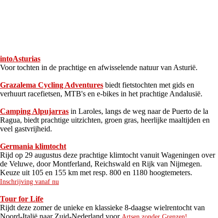
intoAsturias
Voor tochten in de prachtige en afwisselende natuur van Asturië.
Grazalema Cycling Adventures
biedt fietstochten met gids en
verhuurt racefietsen, MTB's en e-bikes in het prachtige Andalusië.
Camping Alpujarras
in Laroles, langs de weg naar de Puerto de la
Ragua, biedt prachtige uitzichten, groen gras, heerlijke maaltijden en
veel gastvrijheid.
Germania klimtocht
Rijd op 29 augustus deze prachtige klimtocht vanuit Wageningen over
de Veluwe, door Montferland, Reichswald en Rijk van Nijmegen.
Keuze uit 105 en 155 km met resp. 800 en 1180 hoogtemeters.
Inschrijving vanaf nu
Tour for Life
Rijdt deze zomer de unieke en klassieke 8-daagse wielrentocht van
Noord-Italië naar Zuid-Nederland voor
Artsen zonder Grenzen!