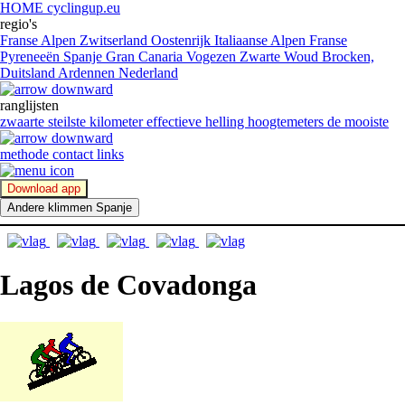
HOME cyclingup.eu
regio's
Franse Alpen
Zwitserland
Oostenrijk
Italiaanse Alpen
Franse
Pyreneeën
Spanje
Gran Canaria
Vogezen
Zwarte Woud
Brocken,
Duitsland
Ardennen
Nederland
ranglijsten
zwaarte
steilste kilometer
effectieve helling
hoogtemeters
de mooiste
methode
contact
links
Download app
Andere klimmen Spanje
Lagos de Covadonga