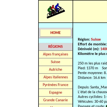
HOME
Région:
Suisse
Effort de montée
RÉGIONS
Dénivelé (m):
140
Kilomètre le plus 
Alpes françaises
Suisse
250 m les plus rai
Pied: 1370 m So
Autriche
Pente moyenne: 8
Alpes italiennes
Distance: 16.6 km
Pyrénées France
Depuis: Santa_Ma
L'état de la chaus
Espagne
Autres cyclistes: 1
Grande Canarie
Véhicules: 30-60 p
Paysage et route: