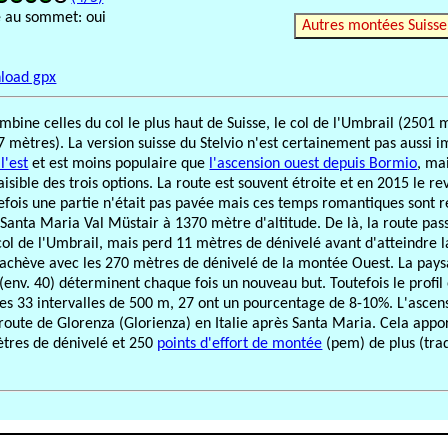
é au sommet: oui
Autres montées Suisse
load gpx
bine celles du col le plus haut de Suisse, le col de l'Umbrail (2501 m)
57 mètres). La version suisse du Stelvio n'est certainement pas aussi 
l'est
et est moins populaire que
l'ascension ouest depuis Bormio
, ma
paisible des trois options. La route est souvent étroite et en 2015 le r
refois une partie n'était pas pavée mais ces temps romantiques sont r
Santa Maria Val Müstair à 1370 mètre d'altitude. De là, la route pas
ol de l'Umbrail, mais perd 11 mètres de dénivelé avant d'atteindre 
 s'achève avec les 270 mètres de dénivelé de la montée Ouest. La pays
env. 40) déterminent chaque fois un nouveau but. Toutefois le profil 
s 33 intervalles de 500 m, 27 ont un pourcentage de 8-10%. L'ascen
route de Glorenza (Glorienza) en Italie après Santa Maria. Cela appo
ètres de dénivelé et 250
points d'effort de montée
(pem) de plus (tra