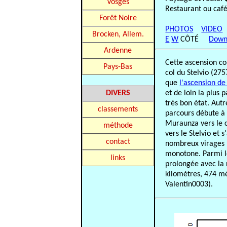
Vosges
Restaurant ou caf
Forêt Noire
PHOTOS
VIDEO
Brocken, Allem.
E
W
CÔTÉ
Down
Ardenne
Cette ascension com
Pays-Bas
col du Stelvio (27
que
l'ascension de 
DIVERS
et de loin la plus 
très bon état. Aut
classements
parcours débute à 
Muraunza vers le c
méthode
vers le Stelvio et
contact
nombreux virages (
monotone. Parmi le
links
prolongée avec la 
kilomètres, 474 m
Valentin0003).