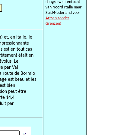
daagse wielrentocht
van Noord-Italië naar
Zuid-Nederland voor
Artsen zonder
Grenzen!
 et, en Italie, le
impressionnante
is est en tout cas
evêtement était en
évolus. Le
se par Val
la route de Bormio
age est beau et les
est bien
sion peut être
rte 14,4
duit par