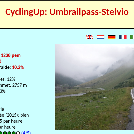
CyclingUp: Umbrailpass-Stelvio
:
1238 pem
0
raide:
10.2%
des: 12%
mmet: 2757 m
.3%
ria
sée (2015): bien
-5 par heure
ar heure
(4/5)