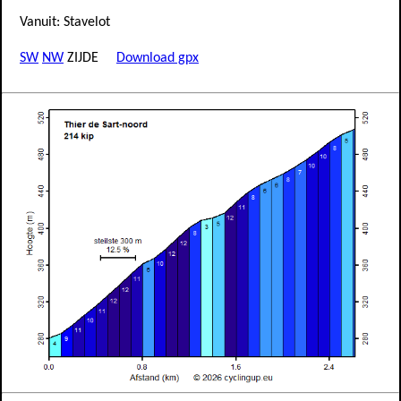
Vanuit: Stavelot
SW
NW
ZIJDE
Download gpx