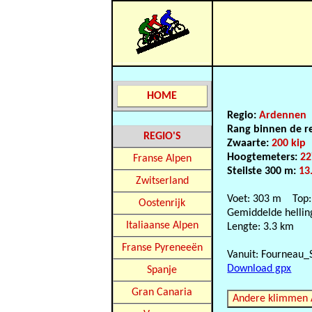
HOME
Regio:
Ardennen
Rang binnen de r
REGIO'S
Zwaarte:
200 kip
Hoogtemeters:
22
Franse Alpen
Steilste 300 m:
13
Zwitserland
Voet: 303 m Top:
Oostenrijk
Gemiddelde hellin
Italiaanse Alpen
Lengte: 3.3 km
Franse Pyreneeën
Vanuit: Fourneau_
Download gpx
Spanje
Gran Canaria
Andere klimmen