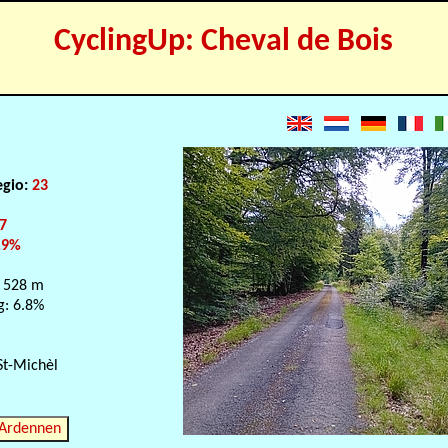
CyclingUp: Cheval de Bois
egio:
23
7
.9%
 528 m
g: 6.8%
St-Michèl
 Ardennen