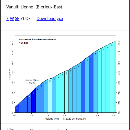
Vanuit: Lienne_(Bierleux-Bas)
E
W
SE
ZIJDE
Download gpx